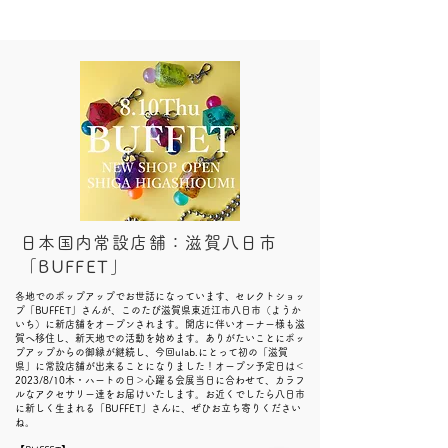
日本国内常設店舗：滋賀八日市
「BUFFET」
​各地でのポップアップでお世話になっています、セレクトショッ
プ「BUFFET」さんが、このたび滋賀県東近江市八日市（ようか
いち）に新店舗をオープンされます。開店に伴いオーナー様も滋
賀へ移住し、新天地での活動を始めます。ありがたいことにポッ
プアップからの御縁が継続し、今回ulab.にとって初の「滋賀
県」に常設店舗が出来ることになりました！オープン予定日は＜
2023/8/10木・ハートの日＞心躍る会展当日に合わせて、カラフ
ルなアクセサリー達をお届けいたします。お近くでしたら八日市
に新しく生まれる「BUFFET」さんに、ぜひお立ち寄りください
ね。