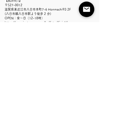
【BUFFET】
​〒527-0012
滋賀県東近江市八日市本町7-6 Honmachi93 2F
(八日市線八日市駅より徒歩 2 分)​
OPEN：金～日（12-18時）
https://www.instagram.com/buffet.official//
海外常設店舗：上海「Thumb
peak」
​上海黄浦区南昌路にありますセレクトショップ「Thumb peak」
にてulab.の新規取り扱いが始まりました。