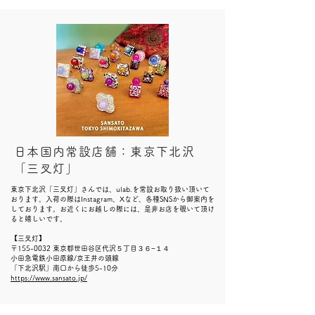
日本国内常設店舗：東京下北沢
「三叉灯」
東京下北沢「三叉灯」さんでは、ulab.を常設お取り扱い頂いて
おります。入荷の際はInstagram、Xなど、各種SNSから御案内を
しております。お近くにお越しの際には、是非お店を覗いて頂け
ると嬉しいです。
​
【三叉灯】
〒155-0032 東京都世田谷区代沢５丁目３６−１４
小田急電鉄小田原線/京王井の頭線
「下北沢駅」南口から徒歩5-10分
https://www.sansato.jp/