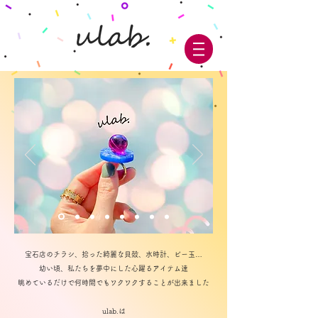
宝石店のチラシ、拾った綺麗な貝殻、水時計、ビー玉…
幼い頃、私たちを夢中にした心躍るアイテム達
眺めているだけで何時間でもワクワクすることが出来ました
ulab.は